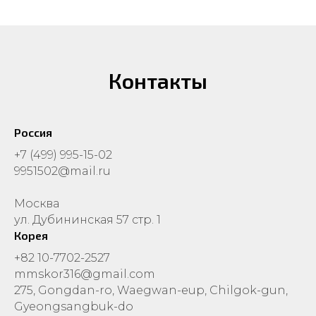
Контакты
Россия
+7 (499) 995-15-02
9951502@mail.ru
Москва
ул. Дубининская 57 стр. 1
Корея
+82 10-7702-2527
mmskor316@gmail.com
275, Gongdan-ro, Waegwan-eup, Chilgok-gun,
Gyeongsangbuk-do